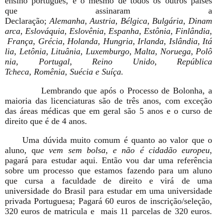
ensino português, é o mesmo de todos os outros países
que assinaram a
Declaração;
Alemanha,
A
ustria
,
Bélgica
,
Bulgária
,
Dinam
arca
,
Eslováquia
,
Eslovênia
,
Espanha
,
Estônia
,
Finlândia
,
França
,
Grécia
,
Holanda
,
Hungria
,
Irlanda
,
Islândia
,
Itá
lia
,
Letônia
,
Lituânia
,
Luxemburgo
,
Malta
,
Noruega
,
Polô
nia
,
Portugal
,
Reino Unido
,
República
Tcheca
,
Romênia
,
Suécia
e
Suíça.
Lembrando que após o Processo de Bolonha, a
maioria das licenciaturas são de três anos, com exceção
das áreas médicas que em geral são 5 anos e o curso de
direito que é de 4 anos.
Uma dúvida muito comum é quanto ao valor que o
aluno, q
ue vem sem bolsa, e não é cidadão europeu
,
pagará para estudar aqui. Então vou dar uma referência
sobre um processo que estamos fazendo para um aluno
que cursa a faculdade de direito e virá de uma
universidade do Brasil para estudar em uma universidade
privada Portuguesa; Pagará 60 euros de inscrição/seleção,
320 euros de matricula e mais 11 parcelas de 320 euros.